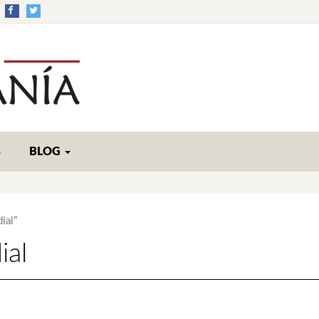
S
BLOG
ial”
ial