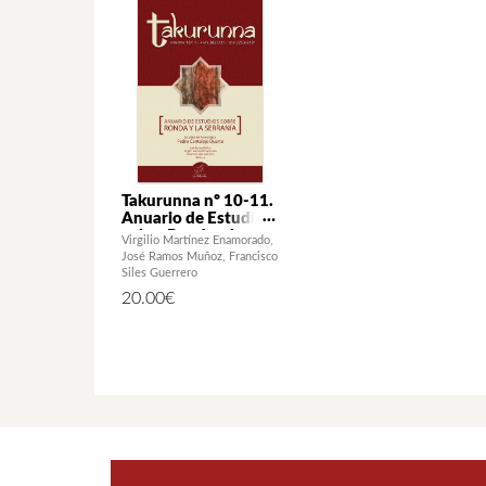
Takurunna nº 10-11.
Anuario de Estudios
sobre Ronda y la
Virgilio Martínez Enamorado
Serranía. Estudios en
José Ramos Muñoz
Francisco
homenaje a Pedro
Siles Guerrero
Cantalejo Duarte
20.00
€