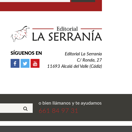
SÍGUENOS EN
Editorial La Serranía
C/ Ronda, 27
11693 Alcalá del Valle (Cádiz)
o bien llámanos y te ayudamos
661 84 97 31
ial La Serranía S.L. Todos los derechos reservados.