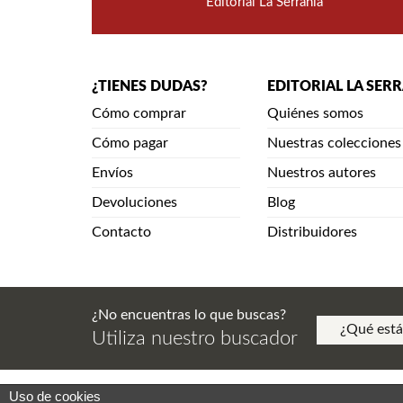
Editorial La Serranía
¿TIENES DUDAS?
EDITORIAL LA SER
Cómo comprar
Quiénes somos
Cómo pagar
Nuestras colecciones
Envíos
Nuestros autores
Devoluciones
Blog
Contacto
Distribuidores
¿No encuentras lo que buscas?
Utiliza nuestro buscador
Uso de cookies
Aviso Legal. Política de Privacidad. Aviso de Copy