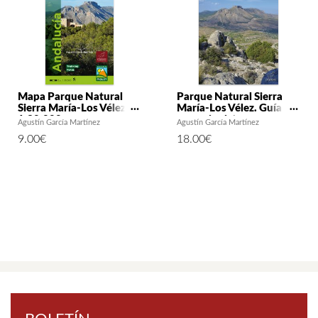
Mapa Parque Natural
Parque Natural Sierra
Sierra María-Los Vélez
María-Los Vélez. Guía del
1:30.000
excursionista
Agustín García Martínez
Agustín García Martínez
9.00
€
18.00
€