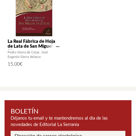
La Real Fábrica de Hoja
de Lata de San Miguel de
Júzcar
Pedro Sierra de Cózar
José
Eugenio Sierra Velasco
15.00
€
BOLETÍN
Déjanos tu email y te mantendremos al día de las
novedades de Editorial La Serranía