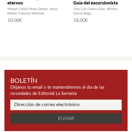
eternos
Guía del excursionista
Manuel Carlos Pérez Gómez
Jesús
José Luis Cuenca Díaz
Alfonso
Ramón Trancoso Melendo
García Veiga
10.00
€
18.00
€
BOLETÍN
Déjanos tu email y te mantendremos al día de las
novedades de Editorial La Serranía