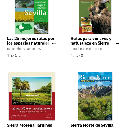
Las 25 mejores rutas por
Rutas para ver aves y
los espacios naturales
naturaleza en Sierra
protegidos de la
Morena. 3: Sierra Morena
Rafael Flores Domínguez
Rafael Romero Porrino
provincia de Sevilla
Sevillana
15.00
€
15.00
€
Sierra Morena, jardines
Sierra Norte de Sevilla.