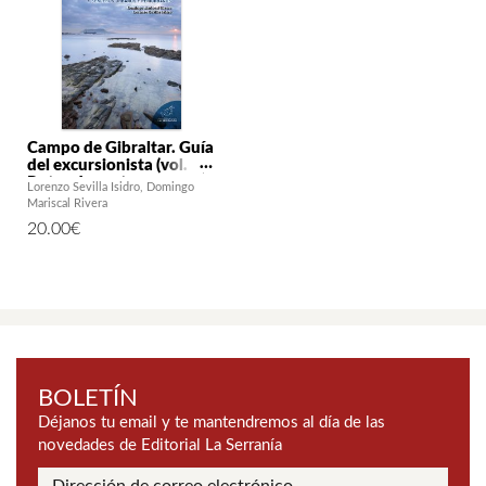
Campo de Gibraltar. Guía
del excursionista (vol. II).
Rutas de costa y
Lorenzo Sevilla Isidro
Domingo
senderos urbanos y
Mariscal Rivera
periurbanos
20.00
€
BOLETÍN
Déjanos tu email y te mantendremos al día de las
novedades de Editorial La Serranía