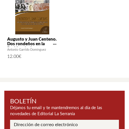
Augusto y Juan Centeno.
Dos rondeños en la
Residencia de
Antonio Garrido Domínguez
Estudiantes y en la
12.00
€
América del Exilio
Hispano
BOLETÍN
Déjanos tu email y te mantendremos al día de las
novedades de Editorial La Serranía