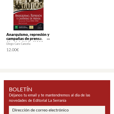
Anarquismo, represión y
campañas de prensa.
Alcalá del Valle (1903-
Diego Caro Cancela
1910)
12.00
€
BOLETÍN
Déjanos tu email y te mantendremos al día de las
novedades de Editorial La Serranía