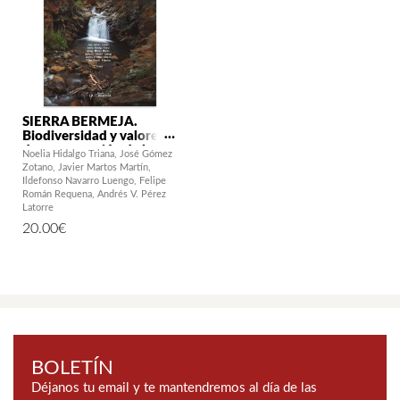
SIERRA BERMEJA.
Biodiversidad y valores
de conservación de los
Noelia Hidalgo Triana
José Gómez
ecosistemas
Zotano
Javier Martos Martín
serpentínicos. Estudio
Ildefonso Navarro Luengo
Felipe
para su inclusión íntegra
Román Requena
Andrés V. Pérez
en la Red de Parques
Latorre
Nacionales de España
20.00
€
BOLETÍN
Déjanos tu email y te mantendremos al día de las