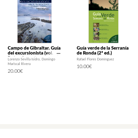
Campo de Gibraltar. Guía
Guía verde de la Serranía
del excursionista (vol. II).
de Ronda (2ª ed.)
Rutas de costa y
Lorenzo Sevilla Isidro
Domingo
Rafael Flores Domínguez
senderos urbanos y
Mariscal Rivera
10.00
€
periurbanos
20.00
€