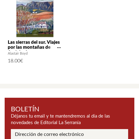
Las sierras del sur. Viajes
por las montañas de
Andalucía
Alastair Boyd
18.00
€
BOLETÍN
Déjanos tu email y te mantendremos al día de las
novedades de Editorial La Serranía