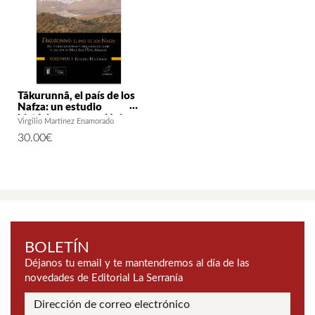
Tākurunnā, el país de los
Nafza: un estudio
histórico y arqueológico
Virgilio Martínez Enamorado
sobre el enclave de Nina
30.00
€
Alta (Teba, Málaga). Vol. I:
Estudio histórico
BOLETÍN
Déjanos tu email y te mantendremos al día de las
novedades de Editorial La Serranía