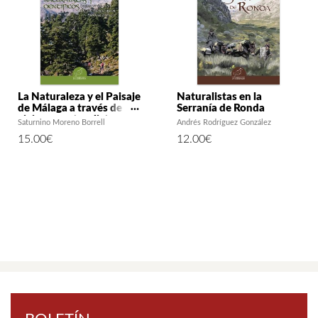
La Naturaleza y el Paisaje
Naturalistas en la
de Málaga a través de
Serranía de Ronda
viajeros, naturalistas y
Saturnino Moreno Borrell
Andrés Rodríguez González
científicos
15.00
€
12.00
€