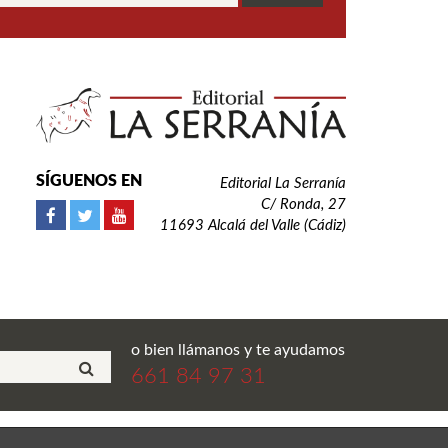
SÍGUENOS EN
Editorial La Serranía
C/ Ronda, 27
11693 Alcalá del Valle (Cádiz)
o bien llámanos y te ayudamos
661 84 97 31
ial La Serranía S.L. Todos los derechos reservados.