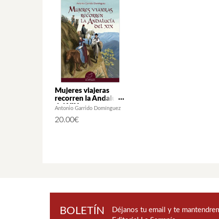
Mujeres viajeras
recorren la Andalucía
del XIX
Antonio Garrido Domínguez
20.00
€
BOLETÍN
Déjanos tu email y te mantendrem