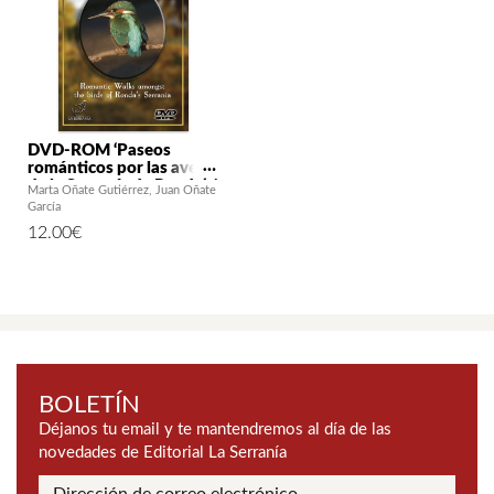
DVD-ROM ‘Paseos
románticos por las aves
de la Serranía de Ronda’ /
Marta Oñate Gutiérrez
Juan Oñate
‘Romantic Walks
García
amongst the birds of
12.00
€
Ronda´s Serrania’
BOLETÍN
Déjanos tu email y te mantendremos al día de las
novedades de Editorial La Serranía