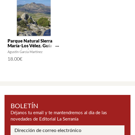
Parque Natural Sierra
María-Los Vélez. Guía del
excursionista
Agustín García Martínez
18.00
€
BOLETÍN
Déjanos tu email y te mantendremos al día de las
novedades de Editorial La Serranía