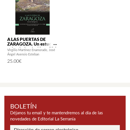
A LAS PUERTAS DE
ZARAGOZA. Un estudio
sobre la fundación califal
Virgilio Martínez Enamorado
José
de Al-Yazira (Cabezo de
Ángel Asensio Esteban
Miranda)
25.00
€
BOLETÍN
Déjanos tu email y te mantendremos al día de las
novedades de Editorial La Serranía