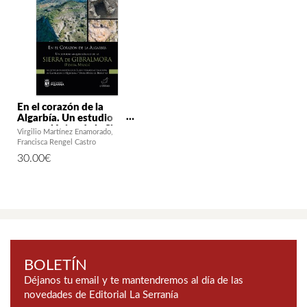
En el corazón de la
Algarbía. Un estudio
arqueológico de la Sierra
Virgilio Martínez Enamorado
de Gibralmora (Pizarra,
Francisca Rengel Castro
Málaga)
30.00
€
BOLETÍN
Déjanos tu email y te mantendremos al día de las
novedades de Editorial La Serranía