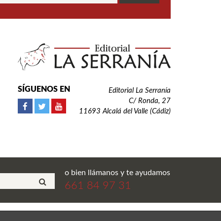
SÍGUENOS EN
Editorial La Serranía
C/ Ronda, 27
11693 Alcalá del Valle (Cádiz)
o bien llámanos y te ayudamos
661 84 97 31
ial La Serranía S.L. Todos los derechos reservados.