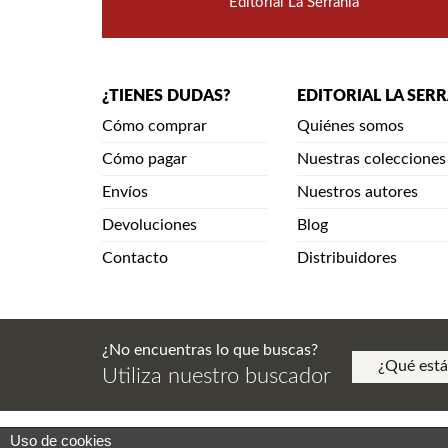
Editorial La Serranía
¿TIENES DUDAS?
EDITORIAL LA SER
Cómo comprar
Quiénes somos
Cómo pagar
Nuestras colecciones
Envíos
Nuestros autores
Devoluciones
Blog
Contacto
Distribuidores
¿No encuentras lo que buscas?
Utiliza nuestro buscador
Uso de cookies
Aviso Legal. Política de Privacidad. Aviso de Copy