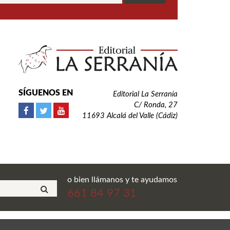
SÍGUENOS EN
Editorial La Serranía
C/ Ronda, 27
11693 Alcalá del Valle (Cádiz)
o bien llámanos y te ayudamos
661 84 97 31
ial La Serranía S.L. Todos los derechos reservados.