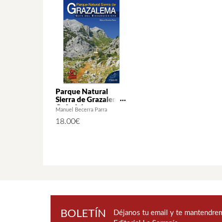
Parque Natural
Sierra de Grazalema.
Guía del
Manuel Becerra Parra
excursionista (2ª ed.)
18.00
€
BOLETÍN
Déjanos tu email y te mantendrem