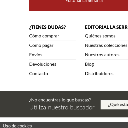
Editorial La Serranía
¿TIENES DUDAS?
EDITORIAL LA SER
Cómo comprar
Quiénes somos
Cómo pagar
Nuestras colecciones
Envíos
Nuestros autores
Devoluciones
Blog
Contacto
Distribuidores
¿No encuentras lo que buscas?
Utiliza nuestro buscador
Uso de cookies
Aviso Legal. Política de Privacidad. Aviso de Copy