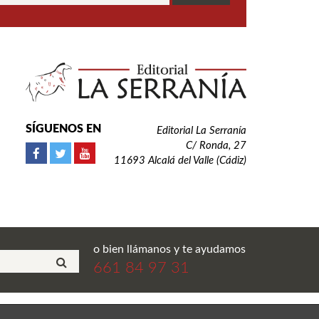
SÍGUENOS EN
Editorial La Serranía
C/ Ronda, 27
11693 Alcalá del Valle (Cádiz)
o bien llámanos y te ayudamos
661 84 97 31
ial La Serranía S.L. Todos los derechos reservados.