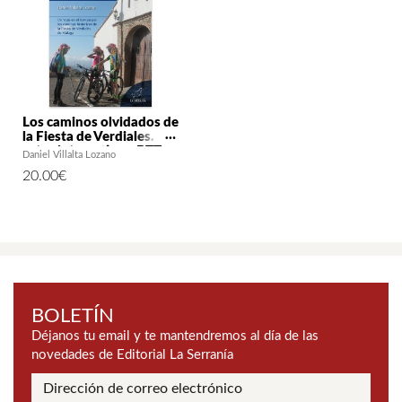
Los caminos olvidados de
la Fiesta de Verdiales. 24
rutas interactivas. BTT y
Daniel Villalta Lozano
Senderismo
20.00
€
BOLETÍN
Déjanos tu email y te mantendremos al día de las
novedades de Editorial La Serranía