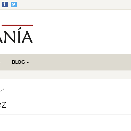
S
BLOG
z”
ez