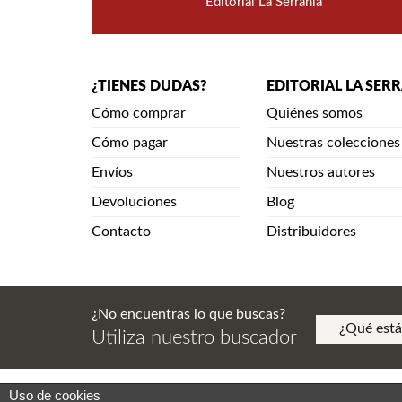
Editorial La Serranía
¿TIENES DUDAS?
EDITORIAL LA SER
Cómo comprar
Quiénes somos
Cómo pagar
Nuestras colecciones
Envíos
Nuestros autores
Devoluciones
Blog
Contacto
Distribuidores
¿No encuentras lo que buscas?
Utiliza nuestro buscador
Uso de cookies
Aviso Legal. Política de Privacidad. Aviso de Copy