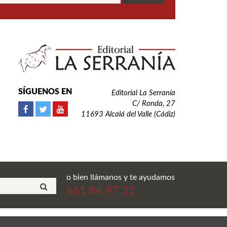
SÍGUENOS EN
Editorial La Serranía
C/ Ronda, 27
11693 Alcalá del Valle (Cádiz)
o bien llámanos y te ayudamos
661 84 97 31
ial La Serranía S.L. Todos los derechos reservados.