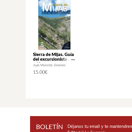
Sierra de Mijas. Guía
del excursionista (2ª
ed.)
Juan Morente Jiménez
15.00
€
BOLETÍN
Déjanos tu email y te mantendrem