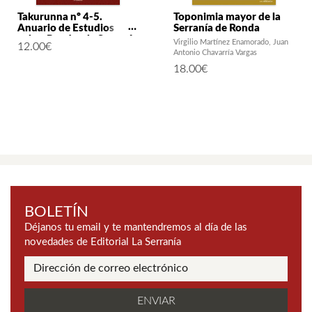
Takurunna nº 4-5.
Toponimia mayor de la
Anuario de Estudios
Serranía de Ronda
sobre Ronda y la Serranía
Virgilio Martínez Enamorado
Juan
12.00
€
Antonio Chavarría Vargas
18.00
€
BOLETÍN
Déjanos tu email y te mantendremos al día de las
novedades de Editorial La Serranía