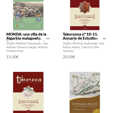
MONDA: una villa de la
Takurunna nº 10-11.
Algarbía malagueña.
Anuario de Estudios
Toponimia y onomástica
sobre Ronda y la
Virgilio Martínez Enamorado
Juan
Virgilio Martínez Enamorado
José
andalusíes
Serranía. Estudios en
Antonio Chavarría Vargas
Antonio
Ramos Muñoz
Francisco Siles
homenaje a Pedro
Ordóñez Frías
Guerrero
Cantalejo Duarte
15.00
€
20.00
€