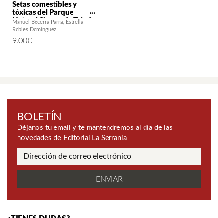
Setas comestibles y
tóxicas del Parque
Natural Sierras de Tejeda,
Manuel Becerra Parra
Estrella
Almijara y Alhama
Robles Domínguez
9.00
€
BOLETÍN
Déjanos tu email y te mantendremos al día de las
novedades de Editorial La Serranía