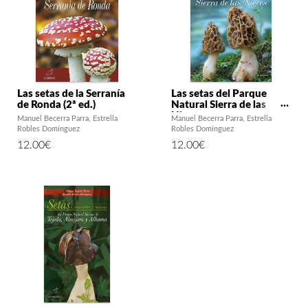
Las setas de la Serranía
Las setas del Parque
de Ronda (2ª ed.)
Natural Sierra de las
Nieves
Manuel Becerra Parra
Estrella
Manuel Becerra Parra
Estrella
Robles Domínguez
Robles Domínguez
12.00
€
12.00
€