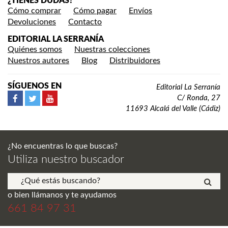
¿TIENES DUDAS?
Cómo comprar
Cómo pagar
Envíos
Devoluciones
Contacto
EDITORIAL LA SERRANÍA
Quiénes somos
Nuestras colecciones
Nuestros autores
Blog
Distribuidores
SÍGUENOS EN
Editorial La Serranía
C/ Ronda, 27
11693 Alcalá del Valle (Cádiz)
¿No encuentras lo que buscas?
Utiliza nuestro buscador
o bien llámanos y te ayudamos
661 84 97 31