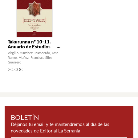
Takurunna nº 10-11.
Anuario de Estudios
sobre Ronda y la
Virgilio Martínez Enamorado
José
Serranía. Estudios en
Ramos Muñoz
Francisco Siles
homenaje a Pedro
Guerrero
Cantalejo Duarte
20.00
€
BOLETÍN
Déjanos tu email y te mantendremos al día de las
novedades de Editorial La Serranía