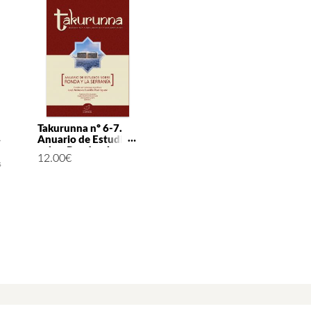
Takurunna nº 6-7.
Anuario de Estudios
sobre Ronda y la
12.00
€
Serranía
s