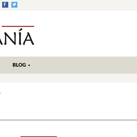
S
BLOG
”