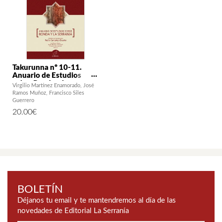
Takurunna nº 10-11.
Anuario de Estudios
sobre Ronda y la
Virgilio Martínez Enamorado
José
Serranía. Estudios en
Ramos Muñoz
Francisco Siles
homenaje a Pedro
Guerrero
Cantalejo Duarte
20.00
€
BOLETÍN
Déjanos tu email y te mantendremos al día de las
novedades de Editorial La Serranía