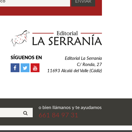
SÍGUENOS EN
Editorial La Serranía
C/ Ronda, 27
11693 Alcalá del Valle (Cádiz)
o bien llámanos y te ayudamos
661 84 97 31