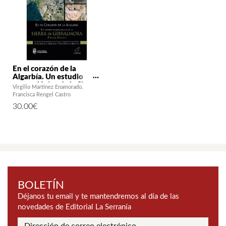
En el corazón de la
Algarbía. Un estudio
arqueológico de la Sierra
Virgilio Martínez Enamorado
de Gibralmora (Pizarra,
Francisca Rengel Castro
Málaga)
30.00
€
BOLETÍN
Déjanos tu email y te mantendremos al día de las
novedades de Editorial La Serranía