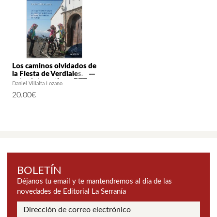
Los caminos olvidados de
la Fiesta de Verdiales. 24
rutas interactivas. BTT y
Daniel Villalta Lozano
Senderismo
20.00
€
BOLETÍN
Déjanos tu email y te mantendremos al día de las
novedades de Editorial La Serranía