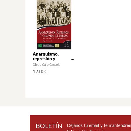
Anarquismo,
represión y
campañas de prensa.
Diego Caro Cancela
Alcalá del Valle
12.00
€
(1903-1910)
BOLETÍN
Déjanos tu email y te mantendrem