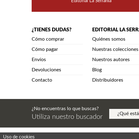
Editorial La Serranía
¿TIENES DUDAS?
EDITORIAL LA SER
Cómo comprar
Quiénes somos
Cómo pagar
Nuestras colecciones
Envíos
Nuestros autores
Devoluciones
Blog
Contacto
Distribuidores
¿No encuentras lo que buscas?
Utiliza nuestro buscador
Uso de cookies
Aviso Legal. Política de Privacidad. Aviso de Copy