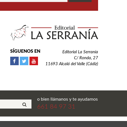
SÍGUENOS EN
Editorial La Serranía
C/ Ronda, 27
11693 Alcalá del Valle (Cádiz)
o bien llámanos y te ayudamos
661 84 97 31
ial La Serranía S.L. Todos los derechos reservados.