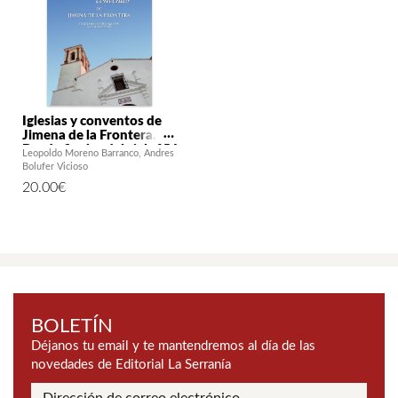
Iglesias y conventos de
Jimena de la Frontera.
Desde finales del siglo XV
Leopoldo Moreno Barranco
Andres
a la actualidad
Bolufer Vicioso
20.00
€
BOLETÍN
Déjanos tu email y te mantendremos al día de las
novedades de Editorial La Serranía