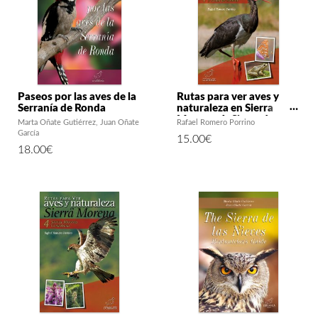
Paseos por las aves de la
Rutas para ver aves y
Serranía de Ronda
naturaleza en Sierra
Morena. 1: Sierra de
Marta Oñate Gutiérrez
Juan Oñate
Rafael Romero Porrino
Aracena y Picos de
García
15.00
€
Aroche
18.00
€