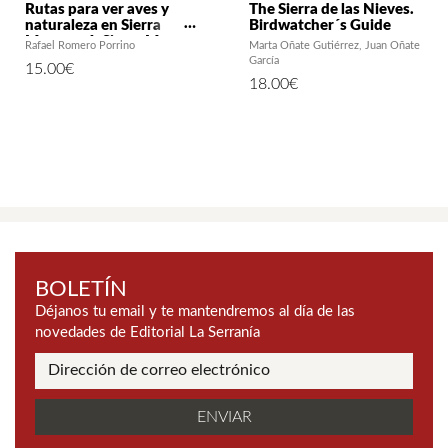
Rutas para ver aves y
The Sierra de las Nieves.
naturaleza en Sierra
Birdwatcher´s Guide
Morena. 4: Sierra Morena
Rafael Romero Porrino
Marta Oñate Gutiérrez
Juan Oñate
Cordobesa
García
15.00
€
18.00
€
BOLETÍN
Déjanos tu email y te mantendremos al día de las
novedades de Editorial La Serranía