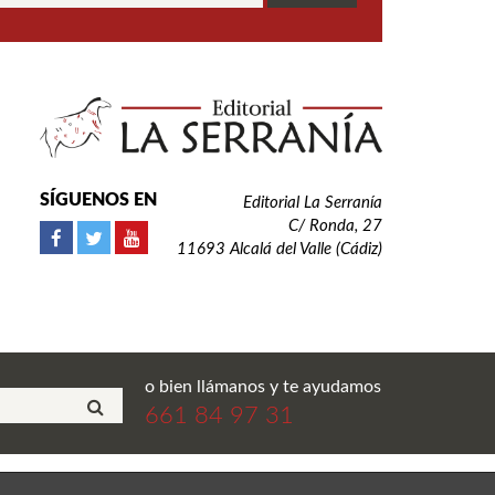
SÍGUENOS EN
Editorial La Serranía
C/ Ronda, 27
11693 Alcalá del Valle (Cádiz)
o bien llámanos y te ayudamos
661 84 97 31
ial La Serranía S.L. Todos los derechos reservados.