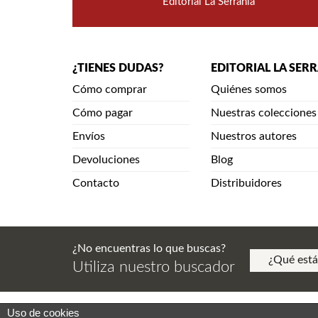
Editorial La Serranía
¿TIENES DUDAS?
EDITORIAL LA SER
Cómo comprar
Quiénes somos
Cómo pagar
Nuestras colecciones
Envíos
Nuestros autores
Devoluciones
Blog
Contacto
Distribuidores
¿No encuentras lo que buscas?
Utiliza nuestro buscador
Uso de cookies
Aviso Legal. Política de Privacidad. Aviso de Copy