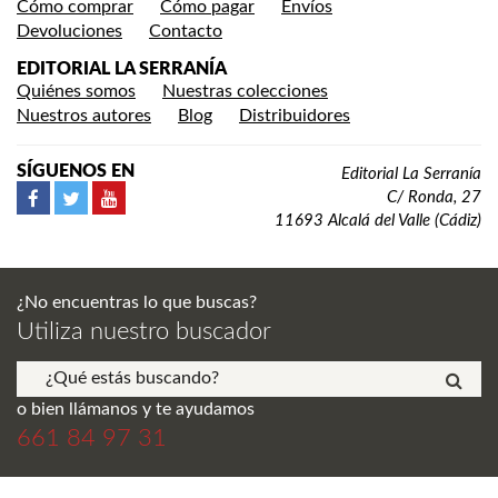
Cómo comprar
Cómo pagar
Envíos
Devoluciones
Contacto
EDITORIAL LA SERRANÍA
Quiénes somos
Nuestras colecciones
Nuestros autores
Blog
Distribuidores
SÍGUENOS EN
Editorial La Serranía
C/ Ronda, 27
11693 Alcalá del Valle (Cádiz)
¿No encuentras lo que buscas?
Utiliza nuestro buscador
o bien llámanos y te ayudamos
661 84 97 31