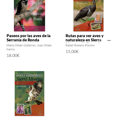
Paseos por las aves de la
Rutas para ver aves y
Serranía de Ronda
naturaleza en Sierra
Morena. 1: Sierra de
Marta Oñate Gutiérrez
Juan Oñate
Rafael Romero Porrino
Aracena y Picos de
García
15.00
€
Aroche
18.00
€