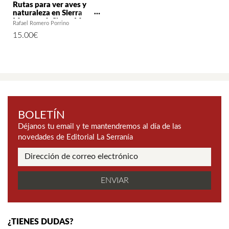
Rutas para ver aves y
naturaleza en Sierra
Morena. 4: Sierra Morena
Rafael Romero Porrino
Cordobesa
15.00
€
BOLETÍN
Déjanos tu email y te mantendremos al día de las
novedades de Editorial La Serranía
¿TIENES DUDAS?