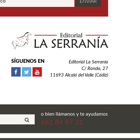
SÍGUENOS EN
Editorial La Serranía
C/ Ronda, 27
11693 Alcalá del Valle (Cádiz)
o bien llámanos y te ayudamos
661 84 97 31