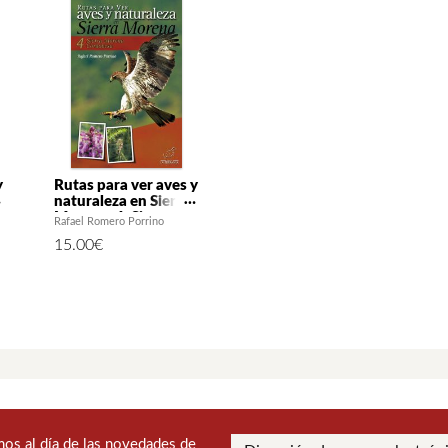
y
Rutas para ver aves y
naturaleza en Sierra
Morena. 4: Sierra
Rafael Romero Porrino
Morena Cordobesa
15.00
€
os al día de las novedades de