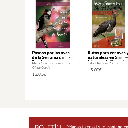
Paseos por las aves
Rutas para ver aves 
de la Serranía de
naturaleza en Sierra
Ronda
Morena. 1: Sierra de
Marta Oñate Gutiérrez
Juan
Rafael Romero Porrino
Aracena y Picos de
Oñate García
15.00
€
Aroche
18.00
€
BOLETÍN
Déjanos tu email y te mantendrem