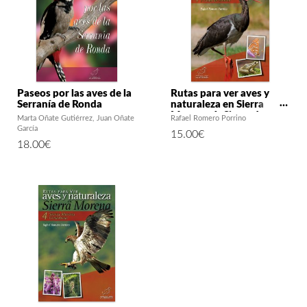
Paseos por las aves de la
Rutas para ver aves y
Serranía de Ronda
naturaleza en Sierra
Morena. 1: Sierra de
Marta Oñate Gutiérrez
Juan Oñate
Rafael Romero Porrino
Aracena y Picos de
García
15.00
€
Aroche
18.00
€