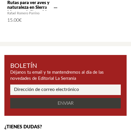
Rutas para ver aves y
naturaleza en Sierra
Morena. 4: Sierra Morena
Rafael Romero Porrino
Cordobesa
15.00
€
BOLETÍN
Déjanos tu email y te mantendremos al día de las
novedades de Editorial La Serranía
¿TIENES DUDAS?