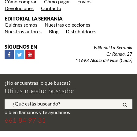
Cómo comprar
Cómo pagar
Envíos
Devoluciones
Contacto
EDITORIAL LA SERRANÍA
Quiénes somos
Nuestras colecciones
Nuestros autores
Blog
Distribuidores
SÍGUENOS EN
Editorial La Serranía
C/ Ronda, 27
11693 Alcalá del Valle (Cádiz)
¿No encuentras lo que buscas?
Utiliza nuestro buscador
o bien llámanos y te ayudamos
661 84 97 31