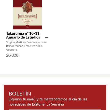
Takurunna nº 10-11.
Anuario de Estudios
sobre Ronda y la
Virgilio Martínez Enamorado
José
Serranía. Estudios en
Ramos Muñoz
Francisco Siles
homenaje a Pedro
Guerrero
Cantalejo Duarte
20.00
€
BOLETÍN
Déjanos tu email y te mantendremos al día de las
novedades de Editorial La Serranía