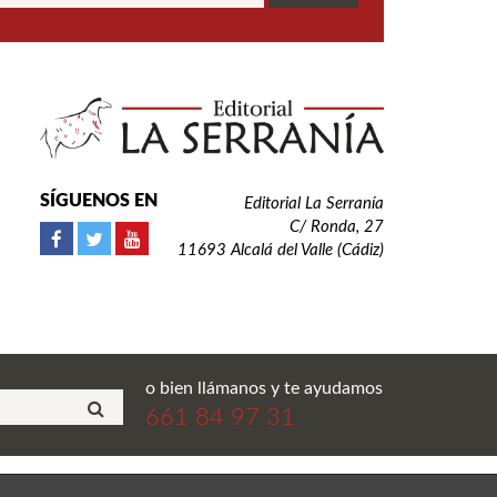
SÍGUENOS EN
Editorial La Serranía
C/ Ronda, 27
11693 Alcalá del Valle (Cádiz)
o bien llámanos y te ayudamos
661 84 97 31
ial La Serranía S.L. Todos los derechos reservados.