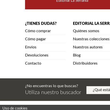
Editorial La Serranía
¿TIENES DUDAS?
EDITORIAL LA SER
Cómo comprar
Quiénes somos
Cómo pagar
Nuestras colecciones
Envíos
Nuestros autores
Devoluciones
Blog
Contacto
Distribuidores
¿No encuentras lo que buscas?
Utiliza nuestro buscador
Uso de cookies
Aviso Legal. Política de Privacidad. Aviso de Copy