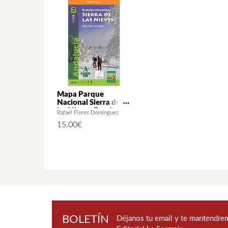
Mapa Parque
Nacional Sierra de
las Nieves Escala
Rafael Flores Domínguez
1:25.000
15.00
€
BOLETÍN
Déjanos tu email y te mantendrem