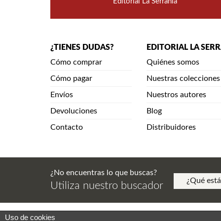
Editorial La Serranía
¿TIENES DUDAS?
EDITORIAL LA SER
Cómo comprar
Quiénes somos
Cómo pagar
Nuestras colecciones
Envíos
Nuestros autores
Devoluciones
Blog
Contacto
Distribuidores
¿No encuentras lo que buscas?
Utiliza nuestro buscador
Uso de cookies
Aviso Legal. Política de Privacidad. Aviso de Copy