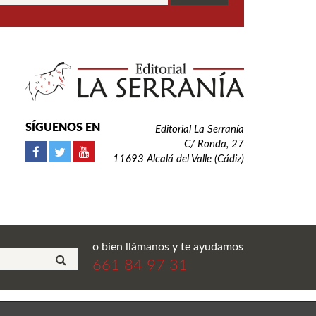
SÍGUENOS EN
Editorial La Serranía
C/ Ronda, 27
11693 Alcalá del Valle (Cádiz)
o bien llámanos y te ayudamos
661 84 97 31
ial La Serranía S.L. Todos los derechos reservados.