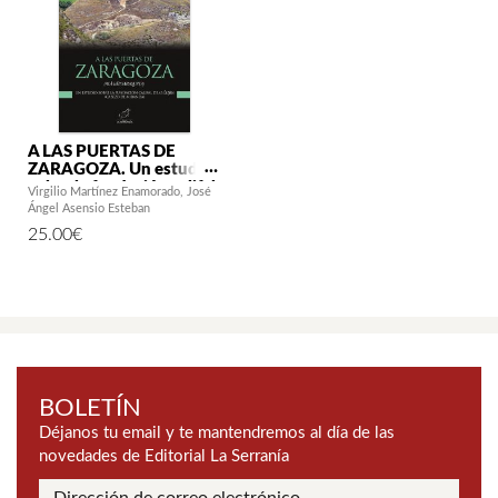
A LAS PUERTAS DE
ZARAGOZA. Un estudio
sobre la fundación califal
Virgilio Martínez Enamorado
José
de Al-Yazira (Cabezo de
Ángel Asensio Esteban
Miranda)
25.00
€
BOLETÍN
Déjanos tu email y te mantendremos al día de las
novedades de Editorial La Serranía