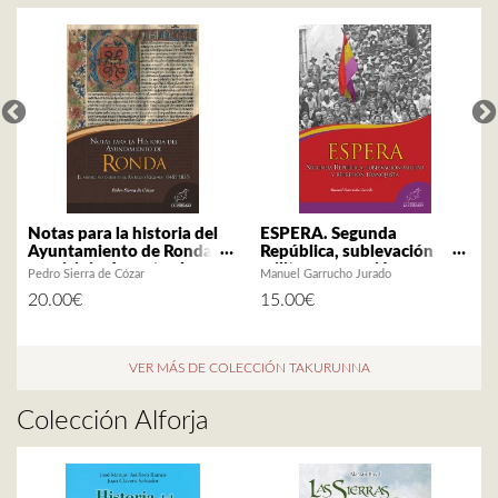
Notas para la historia del
ESPERA. Segunda
Ayuntamiento de Ronda. El
República, sublevación
municipio durante el
militar y represión
Pedro Sierra de Cózar
Manuel Garrucho Jurado
Antiguo Régimen (1485-
franquista
A
20.00
€
15.00
€
1835)
VER MÁS DE COLECCIÓN TAKURUNNA
Colección Alforja