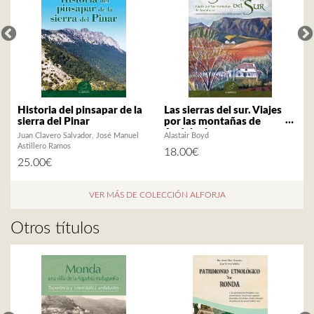
Historia del pinsapar de la
Las sierras del sur. Viajes
sierra del Pinar
por las montañas de
Andalucía
Juan Clavero Salvador
José Manuel
Alastair Boyd
F
Astillero Ramos
18.00
€
25.00
€
VER MÁS DE COLECCIÓN ALFORJA
Otros títulos