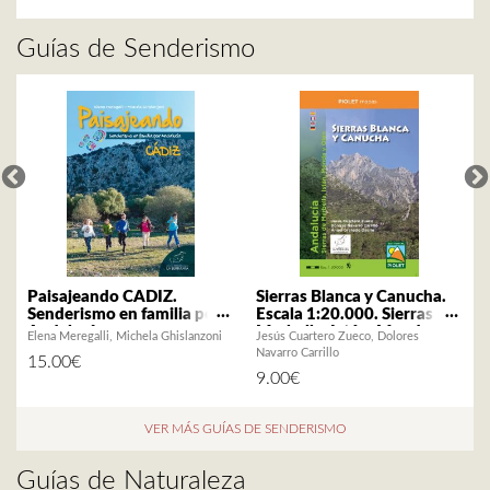
Guías de Senderismo
Paisajeando CÁDIZ.
Sierras Blanca y Canucha.
Senderismo en familia por
Escala 1:20.000. Sierras de
Andalucía
Marbella, Istán, Monda y
Elena Meregalli
Michela Ghislanzoni
Jesús Cuartero Zueco
Dolores
D
Ojén
Navarro Carrillo
15.00
€
9.00
€
VER MÁS GUÍAS DE SENDERISMO
Guías de Naturaleza