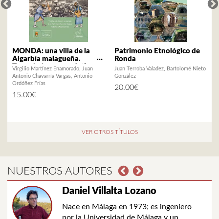
MONDA: una villa de la
Patrimonio Etnológico de
Algarbía malagueña.
Ronda
Toponimia y onomástica
Virgilio Martínez Enamorado
Juan
Juan Terroba Valadez
Bartolomé Nieto
N
andalusíes
Antonio Chavarría Vargas
Antonio
González
Ordóñez Frías
20.00
€
15.00
€
L
VER OTROS TÍTULOS
NUESTROS AUTORES
Daniel Villalta Lozano
Nace en Málaga en 1973; es ingeniero
por la Universidad de Málaga y un